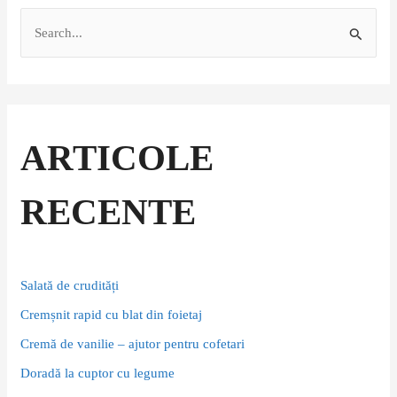
S
e
a
r
c
ARTICOLE
h
f
RECENTE
o
r
:
Salată de crudități
Cremșnit rapid cu blat din foietaj
Cremă de vanilie – ajutor pentru cofetari
Doradă la cuptor cu legume