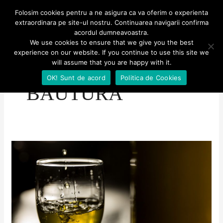
Skip
MENU
Folosim cookies pentru a ne asigura ca va oferim o experienta
MENU
to
extraordinara pe site-ul nostru. Continuarea navigarii confirma
Aventuri culinare
acordul dumneavoastra.
content
We use cookies to ensure that we give you the best
experience on our website. If you continue to use this site we
will assume that you are happy with it.
OK! Sunt de acord
Politica de Cookies
BAUTURA
Băutură
alcoolică
cu
mentă
–
„Lichior”