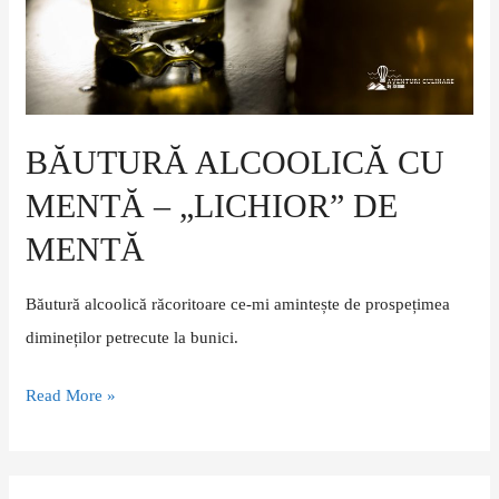
de
mentă
BĂUTURĂ ALCOOLICĂ CU
MENTĂ – „LICHIOR” DE
MENTĂ
Băutură alcoolică răcoritoare ce-mi amintește de prospețimea
dimineților petrecute la bunici.
Read More »