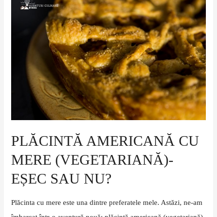
americană
cu
mere
(vegetariană)-
eșec
sau
nu?
PLĂCINTĂ AMERICANĂ CU
MERE (VEGETARIANĂ)-
EȘEC SAU NU?
Plăcinta cu mere este una dintre preferatele mele. Astăzi, ne-am
îmbarcat într-o aventură nouă: plăcintă americană (vegetariană)