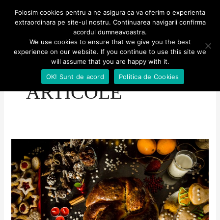
Skip
MENU
Folosim cookies pentru a ne asigura ca va oferim o experienta
MENU
to
extraordinara pe site-ul nostru. Continuarea navigarii confirma
Aventuri culinare
acordul dumneavoastra.
content
We use cookies to ensure that we give you the best
experience on our website. If you continue to use this site we
will assume that you are happy with it.
OK! Sunt de acord
Politica de Cookies
ARTICOLE
Prima
săptămână
din
2021
–
plan