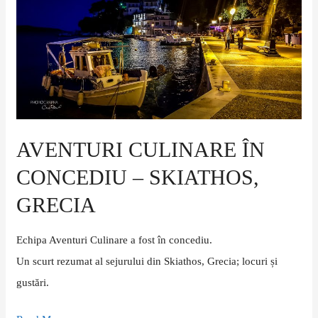
în
concediu
–
Skiathos,
Grecia
AVENTURI CULINARE ÎN
CONCEDIU – SKIATHOS,
GRECIA
Echipa Aventuri Culinare a fost în concediu.
Un scurt rezumat al sejurului din Skiathos, Grecia; locuri și
gustări.