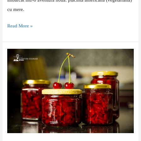
cu mere.
Read More »
Povestea
vișinelor
si
primul
contact
cu
“spoon
sweets”