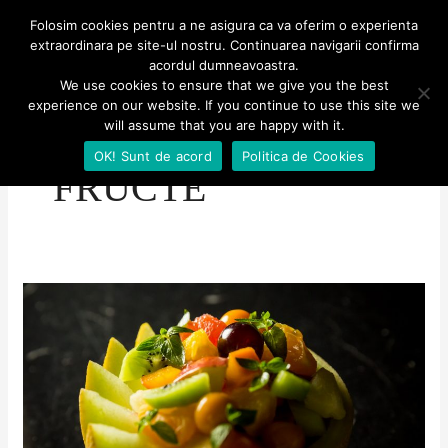
Skip
MENU
Folosim cookies pentru a ne asigura ca va oferim o experienta
MENU
to
extraordinara pe site-ul nostru. Continuarea navigarii confirma
Aventuri culinare
acordul dumneavoastra.
content
We use cookies to ensure that we give you the best
experience on our website. If you continue to use this site we
Post
will assume that you are happy with it.
pagination
OK! Sunt de acord
Politica de Cookies
FRUCTE
Salată
de
fructe