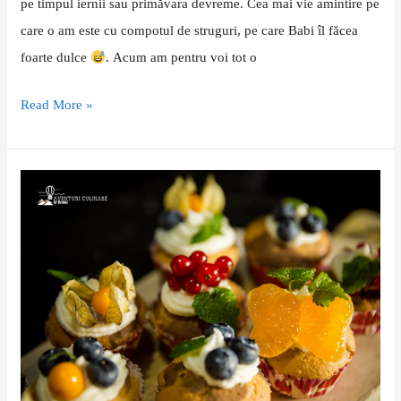
pe timpul iernii sau primăvara devreme. Cea mai vie amintire pe
care o am este cu compotul de struguri, pe care Babi îl făcea
foarte dulce
. Acum am pentru voi tot o
Read More »
Rețetă
de
chec
–
puțin
altfel