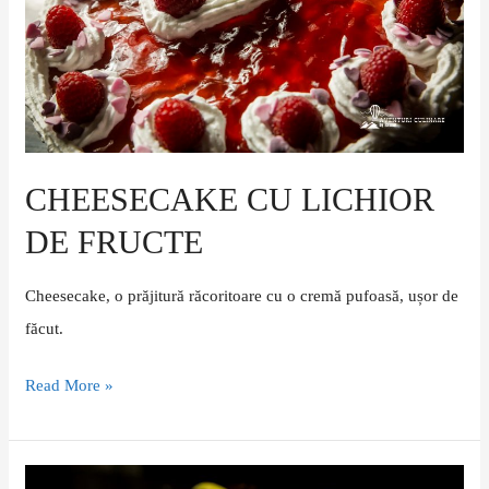
fructe
CHEESECAKE CU LICHIOR
DE FRUCTE
Cheesecake, o prăjitură răcoritoare cu o cremă pufoasă, ușor de
făcut.
Read More »
Tort