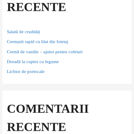
f
RECENTE
o
r
:
Salată de crudități
Cremșnit rapid cu blat din foietaj
Cremă de vanilie – ajutor pentru cofetari
Doradă la cuptor cu legume
Lichior de portocale
COMENTARII
RECENTE