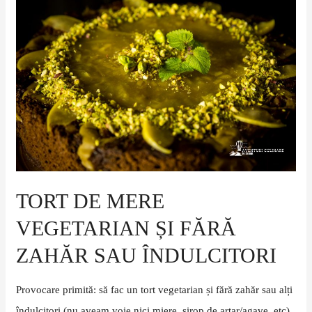
de
mere
vegetarian
și
fără
zahăr
sau
îndulcitori
TORT DE MERE
VEGETARIAN ȘI FĂRĂ
ZAHĂR SAU ÎNDULCITORI
Provocare primită: să fac un tort vegetarian și fără zahăr sau alți
îndulcitori (nu aveam voie nici miere, sirop de arțar/agave, etc).