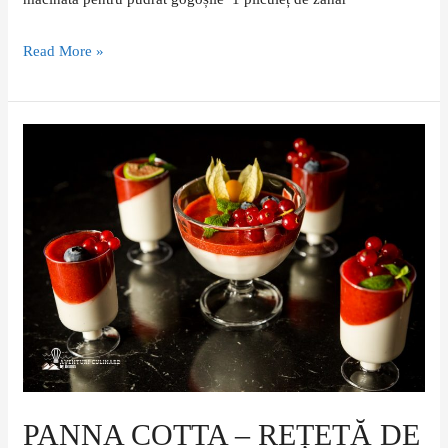
Read More »
Panna
cotta
–
rețetă
de
budincă
italiană
PANNA COTTA – REȚETĂ DE