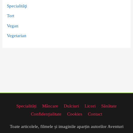
Specialităţi
Tort
Vegan
Vegetarian
Specialități
Mâncare
Dulciuri
Licori
Sănătate
Confidențialitate
Cookies
Contact
Toate articolele, filmele și imaginile aparțin autorilor Aventuri