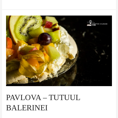
Pavlova
–
tutuul
balerinei
PAVLOVA – TUTUUL
BALERINEI