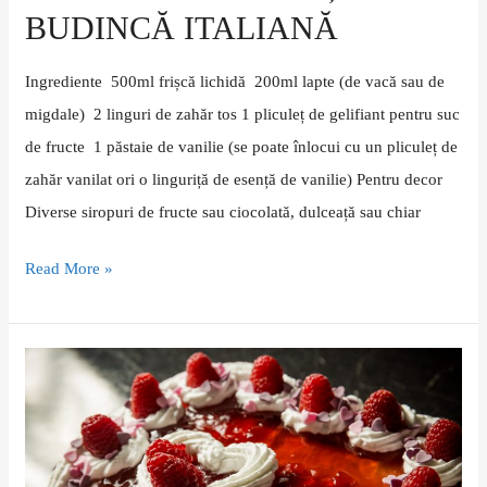
BUDINCĂ ITALIANĂ
Ingrediente 500ml frișcă lichidă 200ml lapte (de vacă sau de
migdale) 2 linguri de zahăr tos 1 pliculeț de gelifiant pentru suc
de fructe 1 păstaie de vanilie (se poate înlocui cu un pliculeț de
zahăr vanilat ori o linguriță de esență de vanilie) Pentru decor
Diverse siropuri de fructe sau ciocolată, dulceață sau chiar
Read More »
Cheesecake
cu
lichior
de