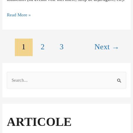
Read More »
1
2
3
Next
→
S
e
a
r
c
ARTICOLE
h