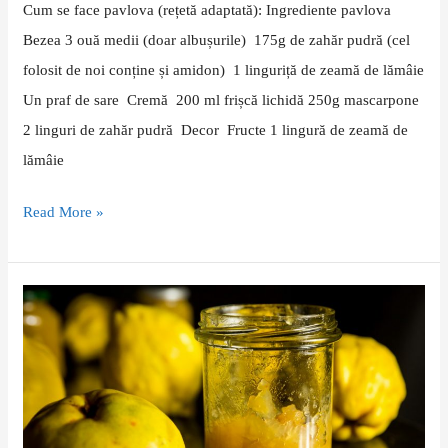
Cum se face pavlova (rețetă adaptată): Ingrediente pavlova
Bezea 3 ouă medii (doar albușurile) 175g de zahăr pudră (cel
folosit de noi conține și amidon) 1 linguriță de zeamă de lămâie
Un praf de sare Cremă 200 ml frișcă lichidă 250g mascarpone
2 linguri de zahăr pudră Decor Fructe 1 lingură de zeamă de
lămâie
Read More »
Dulceață
de
gutui
(rețetă
cu