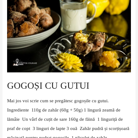
cu
gutui
GOGOȘI CU GUTUI
Mai jos voi scrie cum se pregătesc gogoșile cu gutui.
Ingrediente 110g de zahăr (60g + 50g) 1 lingură zeamă de
lămâie Un vârf de cuțit de sare 160g de făină 1 linguriță de
praf de copt 3 linguri de lapte 3 ouă Zahăr pudră și scorțișoară
măcinată pentru pudrat gogoșile 1 pliculeț de zahăr