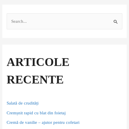
S
e
a
r
c
ARTICOLE
h
f
RECENTE
o
r
:
Salată de crudități
Cremșnit rapid cu blat din foietaj
Cremă de vanilie – ajutor pentru cofetari