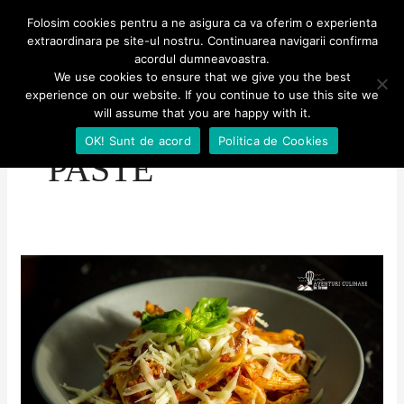
Skip
MENU
Folosim cookies pentru a ne asigura ca va oferim o experienta
MENU
to
extraordinara pe site-ul nostru. Continuarea navigarii confirma
Aventuri culinare
acordul dumneavoastra.
content
We use cookies to ensure that we give you the best
experience on our website. If you continue to use this site we
will assume that you are happy with it.
OK! Sunt de acord
Politica de Cookies
PASTE
Paste
la
cuptor
–
rețetă
simplă