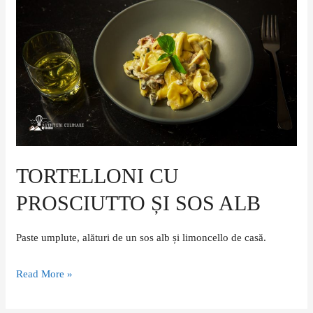
prosciutto
și
sos
alb
TORTELLONI CU
PROSCIUTTO ȘI SOS ALB
Paste umplute, alături de un sos alb și limoncello de casă.
Read More »