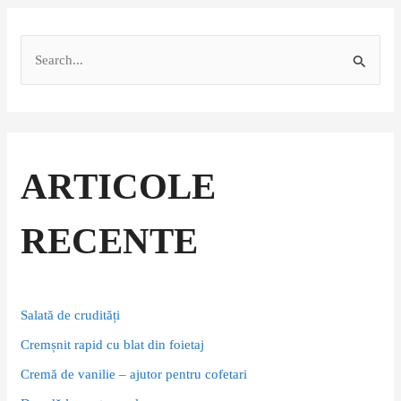
S
e
a
r
c
ARTICOLE
h
f
RECENTE
o
r
:
Salată de crudități
Cremșnit rapid cu blat din foietaj
Cremă de vanilie – ajutor pentru cofetari