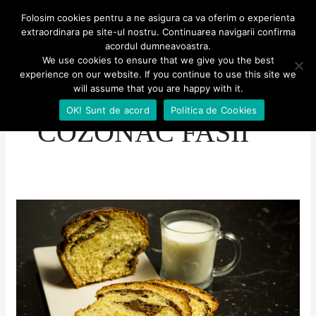
Skip
MENU
Folosim cookies pentru a ne asigura ca va oferim o experienta
MENU
to
extraordinara pe site-ul nostru. Continuarea navigarii confirma
Aventuri culinare
acordul dumneavoastra.
content
We use cookies to ensure that we give you the best
experience on our website. If you continue to use this site we
will assume that you are happy with it.
OK! Sunt de acord
Politica de Cookies
COZONAC FASII
Cozonac
cu
nucă
și
rahat
(inspirat