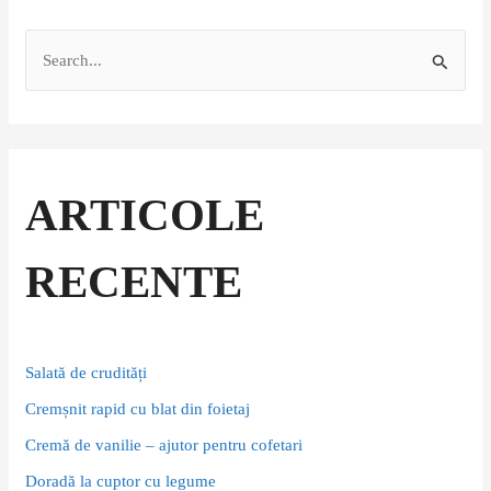
S
e
a
r
c
ARTICOLE
h
f
RECENTE
o
r
:
Salată de crudități
Cremșnit rapid cu blat din foietaj
Cremă de vanilie – ajutor pentru cofetari
Doradă la cuptor cu legume