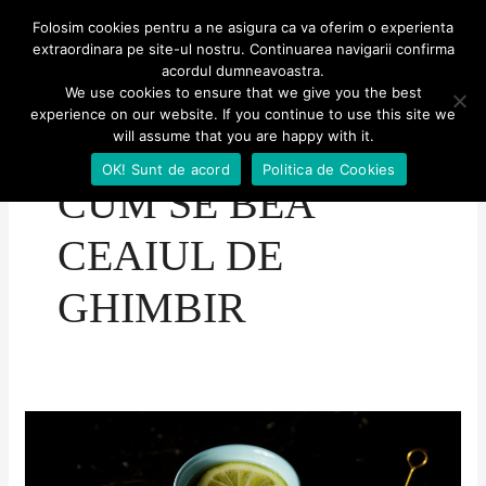
Skip
MENU
Folosim cookies pentru a ne asigura ca va oferim o experienta
MENU
to
extraordinara pe site-ul nostru. Continuarea navigarii confirma
Aventuri culinare
acordul dumneavoastra.
content
We use cookies to ensure that we give you the best
experience on our website. If you continue to use this site we
will assume that you are happy with it.
OK! Sunt de acord
Politica de Cookies
CUM SE BEA
CEAIUL DE
GHIMBIR
Ceai
de