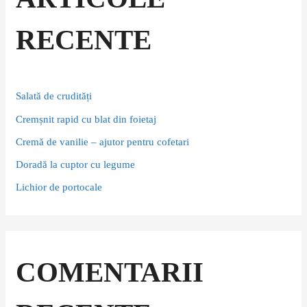
h
f
RECENTE
o
r
:
Salată de crudități
Cremșnit rapid cu blat din foietaj
Cremă de vanilie – ajutor pentru cofetari
Doradă la cuptor cu legume
Lichior de portocale
COMENTARII