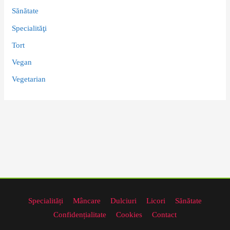
Sănătate
Specialităţi
Tort
Vegan
Vegetarian
Specialități
Mâncare
Dulciuri
Licori
Sănătate
Confidențialitate
Cookies
Contact