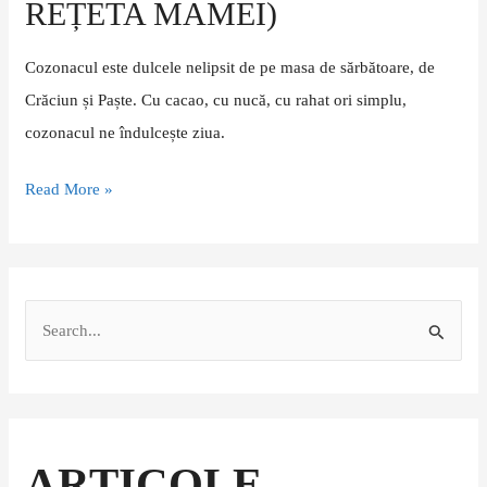
REȚETA MAMEI)
(inspirat
de
Cozonacul este dulcele nelipsit de pe masa de sărbătoare, de
rețeta
Crăciun și Paște. Cu cacao, cu nucă, cu rahat ori simplu,
mamei)
cozonacul ne îndulcește ziua.
Read More »
S
e
a
r
c
ARTICOLE