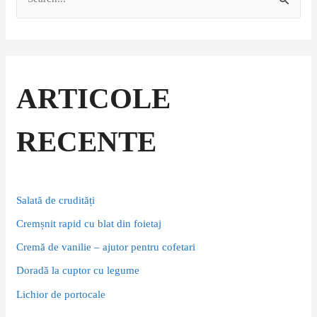
S
e
a
r
c
ARTICOLE
h
f
RECENTE
o
r
:
Salată de crudități
Cremșnit rapid cu blat din foietaj
Cremă de vanilie – ajutor pentru cofetari
Doradă la cuptor cu legume
Lichior de portocale