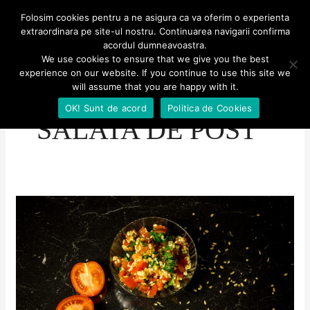
Skip
MENU
Folosim cookies pentru a ne asigura ca va oferim o experienta
MENU
to
extraordinara pe site-ul nostru. Continuarea navigarii confirma
Aventuri culinare
acordul dumneavoastra.
content
We use cookies to ensure that we give you the best
experience on our website. If you continue to use this site we
will assume that you are happy with it.
OK! Sunt de acord
Politica de Cookies
SALATA DE POST
Salată
în
stil
tabbouleh