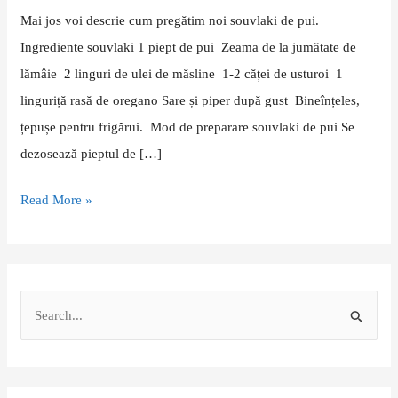
Mai jos voi descrie cum pregătim noi souvlaki de pui.
cu
Ingrediente souvlaki 1 piept de pui Zeama de la jumătate de
iz
lămâie 2 linguri de ulei de măsline 1-2 căței de usturoi 1
de
linguriță rasă de oregano Sare și piper după gust Bineînțeles,
vacanță
țepușe pentru frigărui. Mod de preparare souvlaki de pui Se
dezosează pieptul de […]
Read More »
S
e
a