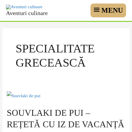
Skip
MENU
MENU
Aventuri culinare
to
content
SPECIALITATE
GRECEASCĂ
Souvlaki
de
SOUVLAKI DE PUI –
pui
–
REȚETĂ CU IZ DE VACANȚĂ
rețetă