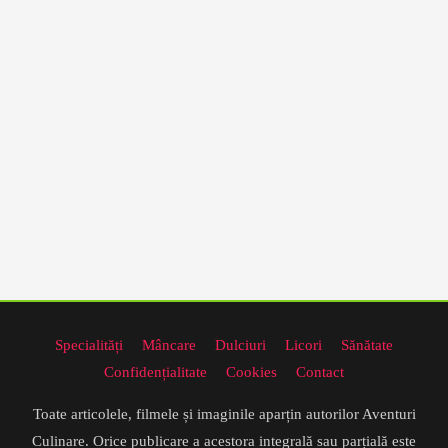
Specialități
Mâncare
Dulciuri
Licori
Sănătate
Confidențialitate
Cookies
Contact
Toate articolele, filmele și imaginile aparțin autorilor Aventuri
Culinare. Orice publicare a acestora integrală sau parțială este