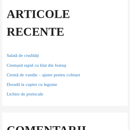
r
c
ARTICOLE
h
f
RECENTE
o
r
:
Salată de crudități
Cremșnit rapid cu blat din foietaj
Cremă de vanilie – ajutor pentru cofetari
Doradă la cuptor cu legume
Lichior de portocale