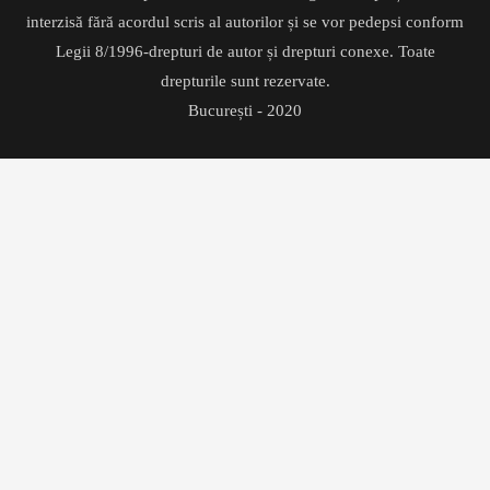
interzisă fără acordul scris al autorilor și se vor pedepsi conform
Legii 8/1996-drepturi de autor și drepturi conexe. Toate
drepturile sunt rezervate.
București - 2020
Translate »
Powered by
Translate
Folosim cookies pentru a ne asigura ca va oferim o experienta
extraordinara pe site-ul nostru. Continuarea navigarii confirma acordul
dumneavoastra.
We use cookies to ensure that we give you the best experience on our
website. If you continue to use this site we will assume that you are
happy with it.
OK! SUNT DE ACORD