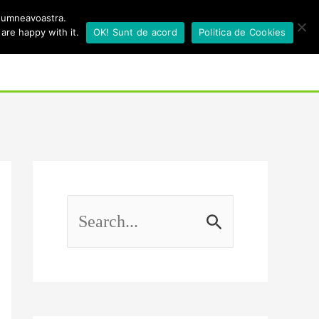
 dumneavoastra.
are happy with it.
OK! Sunt de acord
Politica de Cookies
Search
ri
Sănătate
Articole
S
e
a