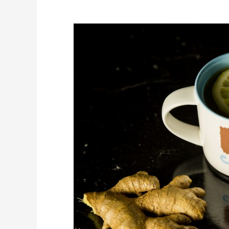
Ceai
de
ghimbir