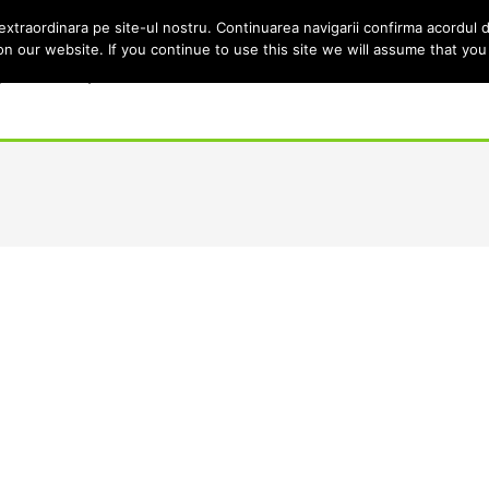
extraordinara pe site-ul nostru. Continuarea navigarii confirma acordul
 our website. If you continue to use this site we will assume that you 
pecialități
Mâncare
Dulciuri
Lico