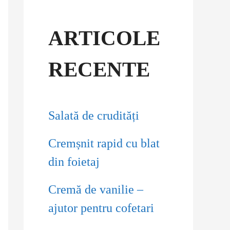
r
c
ARTICOLE
h
RECENTE
f
o
Salată de crudități
r
Cremșnit rapid cu blat
:
din foietaj
Cremă de vanilie –
ajutor pentru cofetari