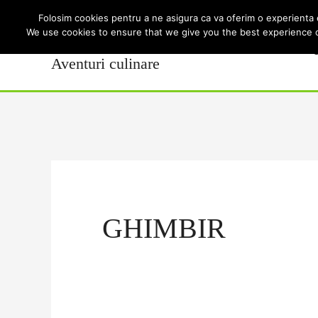
Skip
Folosim cookies pentru a ne asigura ca va oferim o experienta 
We use cookies to ensure that we give you the best experience on
Acasă
S
to
Aventuri culinare
content
GHIMBIR